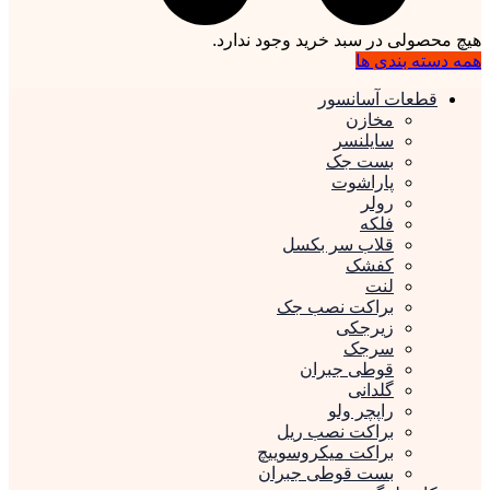
هیچ محصولی در سبد خرید وجود ندارد.
همه دسته بندی ها
قطعات آسانسور
مخازن
سایلنسر
بست جک
پاراشوت
رولر
فلکه
قلاب سر بکسل
کفشک
لنت
براکت نصب جک
زیرجکی
سرجک
قوطی جبران
گلدانی
راپچر ولو
براکت نصب ریل
براکت میکروسوییچ
بست قوطی جبران