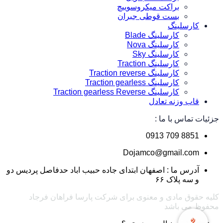
براکت میکروسوییچ
بست قوطی جبران
کارسلینگ
کارسلینگ Blade
کارسلینگ Nova
کارسلینگ Sky
کارسلینگ Traction
کارسلینگ Traction reverse
کارسلینگ Traction gearless
کارسلینگ Traction gearless Reverse
قاب وزنه تعادل
جزئیات تماس با ما :
0913 709 8851
Dojamco@gmail.com
آدرس ما : اصفهان ابتدای جاده حبیب اباد حدفاصل پردیس دو
و سه پلاک ۶۶
کلیه حقوق مادی و معنوی برای شرکت پارسا فراهان فرجاد
محفوظ می باشد