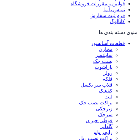
قوانین و مقررات فروشگاه
تماس با ما
فرم ثبت سفارش
کاتالوگ
منوی دسته بندی ها
قطعات آسانسور
مخازن
سایلنسر
بست جک
پاراشوت
رولر
فلکه
قلاب سر بکسل
کفشک
لنت
براکت نصب جک
زیرجکی
سرجک
قوطی جبران
گلدانی
راپچر ولو
براکت نصب ریل