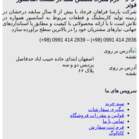
شرکت پارسا فراهان فرجاد با بیش از 8 سال سابقه درخشان در
زمینه تولید کارسلینگ و قطعات مربوط به آسانسور همواره در
تلاش است تا با ارائه محصولاتی با کیفیت و مطابق با استانداردهای
جهانی، نیازهای مشتریان خود را در بالاترین سطح برآورده سازد.
(+98) 0991 414 2839
– (+98) 0991 414 2836
اصفهان ابتدای جاده حبیب اباد حدفاصل
پردیس دو و سه
آدرس بر روی
پلاک ۶۶
نقشه
سرویس های ما
سبد خرید
پیگیری سفارشات
قوانین و مقررات فروشگاه
تماس با ما
فرم ثبت سفارش
کاتالوگ